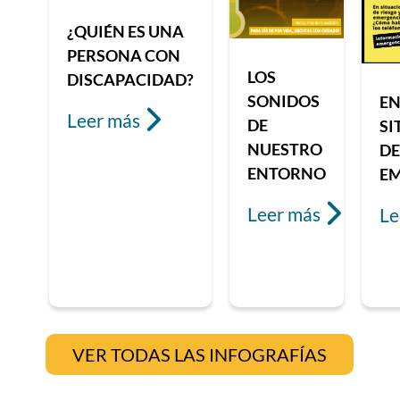
¿QUIÉN ES UNA
PERSONA CON
LOS
DISCAPACIDAD?
SONIDOS
E
leer más
DE
SI
NUESTRO
DE
ENTORNO
E
leer más
l
VER TODAS LAS INFOGRAFÍAS