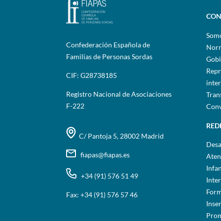
CON
Som
Confederación Española de
Norm
Familias de Personas Sordas
Gobi
Repr
CIF: G28738185
inte
Registro Nacional de Asociaciones
Tran
F-222
Conv
RED
C/ Pantoja 5, 28002 Madrid
Desa
fiapas@fiapas.es
Aten
Infa
+34 (91) 576 51 49
Inte
Form
Fax: +34 (91) 576 57 46
Inse
Prom