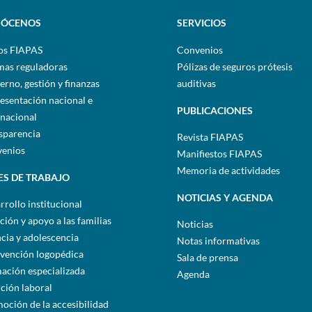
ÓCENOS
SERVICIOS
os FIAPAS
Convenios
as reguladoras
Pólizas de seguros prótesis
erno, gestión y finanzas
auditivas
esentación nacional e
PUBLICACIONES
rnacional
sparencia
Revista FIAPAS
enios
Manifiestos FIAPAS
Memoria de actividades
ES DE TRABAJO
NOTICIAS Y AGENDA
rrollo institucional
ción y apoyo a las familias
Noticias
ncia y adolescencia
Notas informativas
rvención logopédica
Sala de prensa
ación especializada
Agenda
rción laboral
oción de la accesibilidad