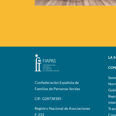
LA 
CON
Som
Confederación Española de
Norm
Familias de Personas Sordas
Gobi
Repr
CIF: G28738185
inte
Registro Nacional de Asociaciones
Tran
F-222
Conv