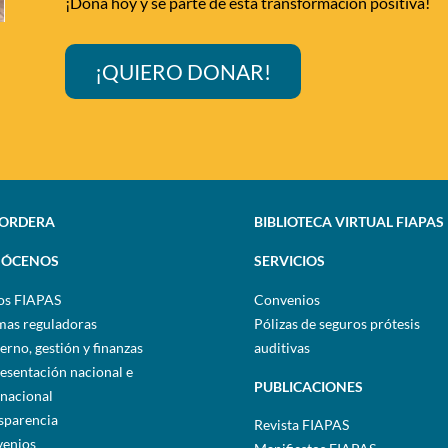
¡Dona hoy y sé parte de esta transformación positiva!
¡QUIERO DONAR!
SORDERA
BIBLIOTECA VIRTUAL FIAPAS
ÓCENOS
SERVICIOS
os FIAPAS
Convenios
as reguladoras
Pólizas de seguros prótesis
erno, gestión y finanzas
auditivas
esentación nacional e
PUBLICACIONES
rnacional
sparencia
Revista FIAPAS
enios