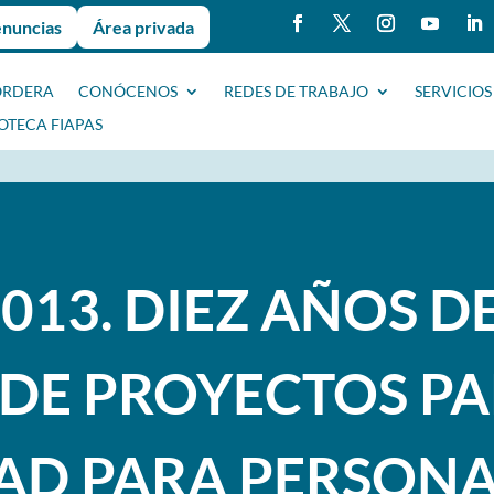
enuncias
Área privada
ORDERA
CONÓCENOS
REDES DE TRABAJO
SERVICIOS
IOTECA FIAPAS
013. DIEZ AÑOS D
DE PROYECTOS PA
DAD PARA PERSON