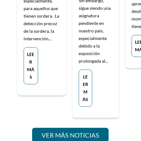
Sin embargo,
especialmente,
apre
sigue siendo una
para aquellos que
desd
asignatura
tienen sordera. La
mome
pendiente en
detección precoz
tiene.
nuestro país,
de la sordera, la
especialmente
intervención...
LE
debido a la
M
exposición
LEE
prolongada al...
R
MÁ
LE
S
ER
M
ÁS
VER MÁS NOTICIAS