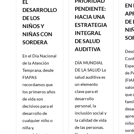
PRIORIDAD
EL
EN 
PENDIENTE:
DESARROLLO
AP
HACIA UNA
DE LOS
DE 
ESTRATEGIA
NIÑOS Y
NI
INTEGRAL
NIÑAS CON
SO
DE SALUD
SORDERA
AUDITIVA
Desd
En el Día Nacional
Conf
DÍA MUNDIAL
de la Atención
Espa
DE LA SALUD La
Temprana, desde
de P
salud auditiva es
FIAPAS
(FIA
un elemento
recordamos que
valor
clave para el
los primeros años
que 
desarrollo
de vida son
famil
personal, la
decisivos para el
desa
inclusión social y
desarrollo de
apre
la calidad de vida
cualquier niño o
niño
de las personas.
niña y,
sorde