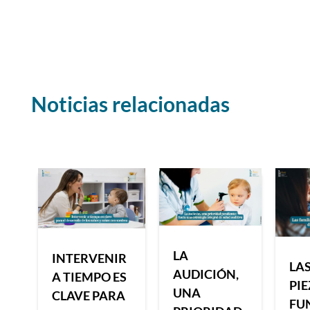
Noticias relacionadas
LA
INTERVENIR
LAS
AUDICIÓN,
A TIEMPO ES
PI
UNA
CLAVE PARA
FU