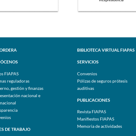
SORDERA
BIBLIOTECA VIRTUAL FIAPAS
ÓCENOS
SERVICIOS
os FIAPAS
Convenios
as reguladoras
Pólizas de seguros prótesis
erno, gestión y finanzas
auditivas
esentación nacional e
PUBLICACIONES
rnacional
sparencia
Revista FIAPAS
enios
Manifiestos FIAPAS
Memoria de actividades
ES DE TRABAJO