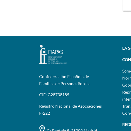
LA 
CON
Som
Confederación Española de
Norm
Familias de Personas Sordas
Gobi
Repr
CIF: G28738185
inte
Registro Nacional de Asociaciones
Tran
F-222
Conv
RED
C/ Pantoja 5, 28002 Madrid