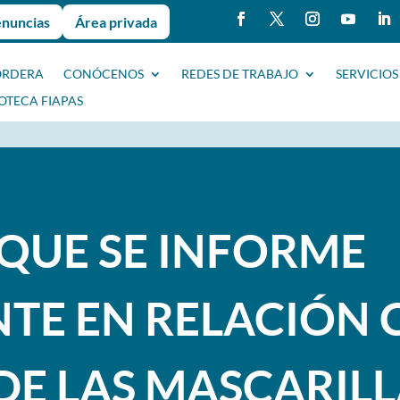
enuncias
Área privada
ORDERA
CONÓCENOS
REDES DE TRABAJO
SERVICIOS
IOTECA FIAPAS
 QUE SE INFORME
TE EN RELACIÓN 
DE LAS MASCARILL