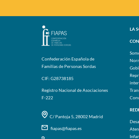
LA 
CON
Som
Confederación Española de
Norm
Familias de Personas Sordas
Gobi
Repr
CIF: G28738185
inte
Registro Nacional de Asociaciones
Tran
F-222
Conv
RED
C/ Pantoja 5, 28002 Madrid
Desa
fiapas@fiapas.es
Aten
Infa