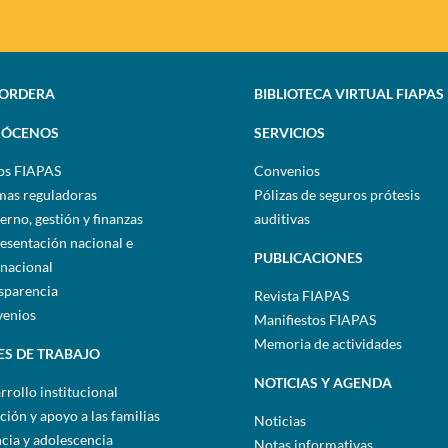
SORDERA
BIBLIOTECA VIRTUAL FIAPAS
ÓCENOS
SERVICIOS
os FIAPAS
Convenios
as reguladoras
Pólizas de seguros prótesis
erno, gestión y finanzas
auditivas
esentación nacional e
PUBLICACIONES
rnacional
sparencia
Revista FIAPAS
enios
Manifiestos FIAPAS
Memoria de actividades
ES DE TRABAJO
NOTICIAS Y AGENDA
rrollo institucional
ción y apoyo a las familias
Noticias
ncia y adolescencia
Notas informativas