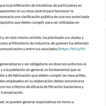
 la proliferación de iniciativas de particulares en
nsparentes en su zona central para favorecer la
cesaria una clarificación pública de una voz autorizada
requisitos que deben cumplir para ser utilizadas en
 y, en este mismo sentido, ha planteado sus dudas y
como al Ministerio de Industria, de quienes ha obtenido
 comunicación y entre sus asociados (
https://bit.ly/NI-
generalizarse y ser obligatorio en diversos entornos el
a y a la población en general, es fundamental que se
es y de fabricación que deben cumplir las mascarillas,
riales empleados en su elaboración deben encontrarse
on los criterios de eficacia de filtración bacteriana y
de transpiración.
d, se pueden generar expectativas en torno a