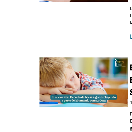
L
D
l
E
g