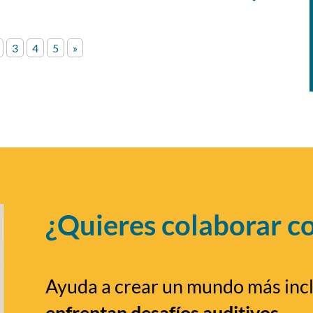
3
4
5
»
¿Quieres colaborar c
Ayuda a crear un mundo más inc
enfrentan desafíos auditivos.