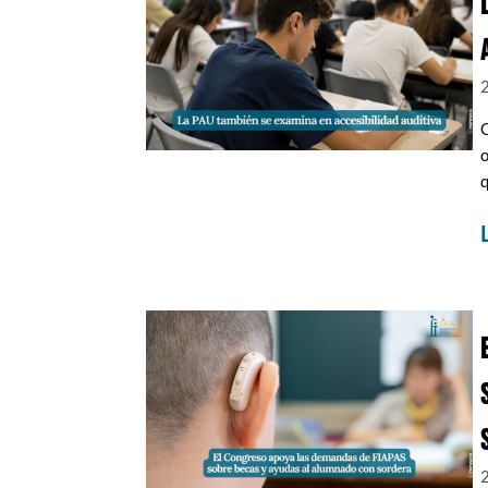
C
o
q