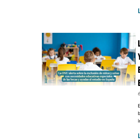
E
b
i