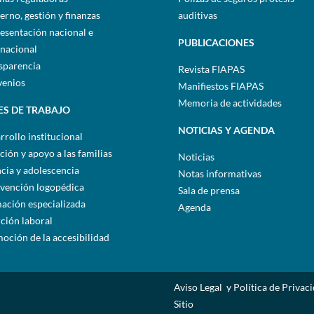
erno, gestión y finanzas
auditivas
esentación nacional e
PUBLICACIONES
rnacional
sparencia
Revista FIAPAS
enios
Manifiestos FIAPAS
Memoria de actividades
ES DE TRABAJO
NOTICIAS Y AGENDA
rrollo institucional
ción y apoyo a las familias
Noticias
ncia y adolescencia
Notas informativas
rvención logopédica
Sala de prensa
ación especializada
Agenda
rción laboral
oción de la accesibilidad
Aviso Legal y Política de Privac
Sitio