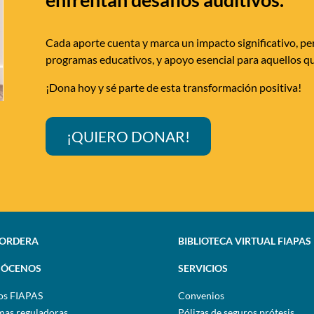
Cada aporte cuenta y marca un impacto significativo, per
programas educativos, y apoyo esencial para aquellos qu
¡Dona hoy y sé parte de esta transformación positiva!
¡QUIERO DONAR!
SORDERA
BIBLIOTECA VIRTUAL FIAPAS
ÓCENOS
SERVICIOS
os FIAPAS
Convenios
as reguladoras
Pólizas de seguros prótesis