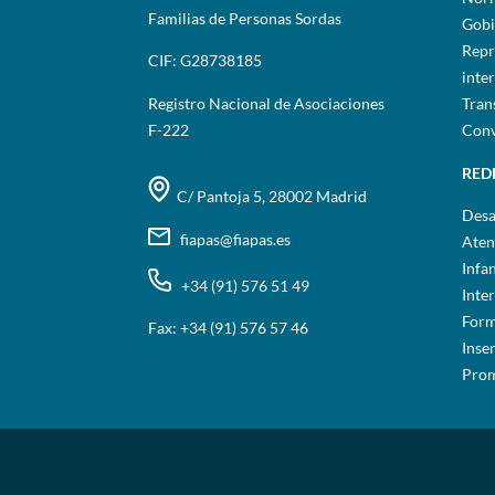
Familias de Personas Sordas
Gobi
Repr
CIF: G28738185
inte
Registro Nacional de Asociaciones
Tran
F-222
Conv
RED
C/ Pantoja 5, 28002 Madrid
Desa
fiapas@fiapas.es
Aten
Infa
+34 (91) 576 51 49
Inte
Form
Fax: +34 (91) 576 57 46
Inse
Prom