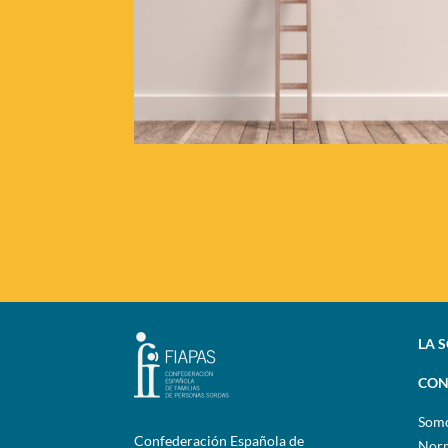
LA 
CON
Som
Confederación Española de
Norm