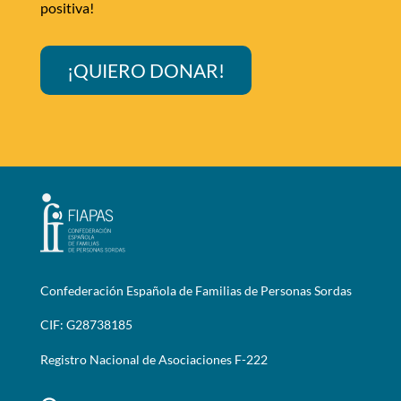
positiva!
¡QUIERO DONAR!
Confederación Española de Familias de Personas Sordas
CIF: G28738185
Registro Nacional de Asociaciones F-222