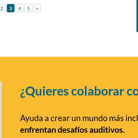
2
3
4
5
»
¿Quieres colaborar c
Ayuda a crear un mundo más inc
enfrentan desafíos auditivos.