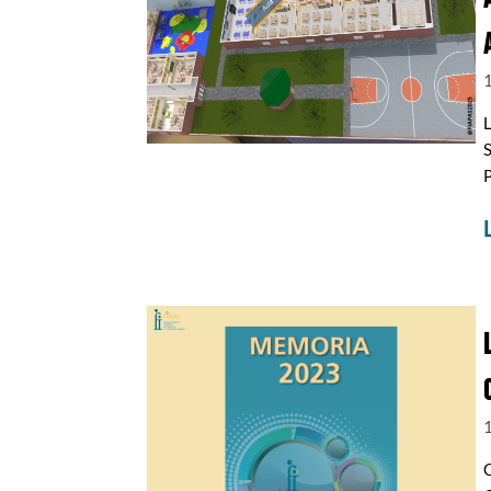
S
P
C