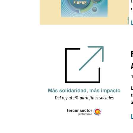
C
r
L
t
a