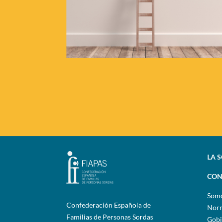
LA 
CON
Som
Confederación Española de
Norm
Familias de Personas Sordas
Gobi