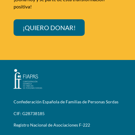
positiva!
¡QUIERO DONAR!
Confederación Española de Familias de Personas Sordas
CIF: G28738185
Registro Nacional de Asociaciones F-222