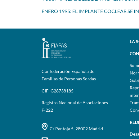
ENERO 1995: EL IMPLANTE COCLEAR SE
LA 
CON
Som
Confederación Española de
Norm
Familias de Personas Sordas
Gobi
Repr
CIF: G28738185
inte
Registro Nacional de Asociaciones
Tran
F-222
Conv
RED
C/ Pantoja 5, 28002 Madrid
Desa