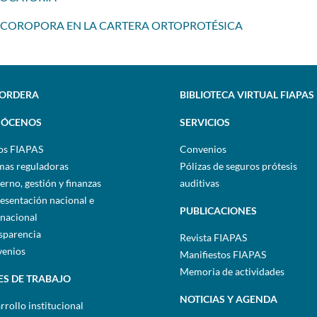
 INCOROPORA EN LA CARTERA ORTOPROTÉSICA
SORDERA
BIBLIOTECA VIRTUAL FIAPAS
ÓCENOS
SERVICIOS
os FIAPAS
Convenios
as reguladoras
Pólizas de seguros prótesis
erno, gestión y finanzas
auditivas
esentación nacional e
PUBLICACIONES
rnacional
sparencia
Revista FIAPAS
enios
Manifiestos FIAPAS
Memoria de actividades
ES DE TRABAJO
NOTICIAS Y AGENDA
rrollo institucional