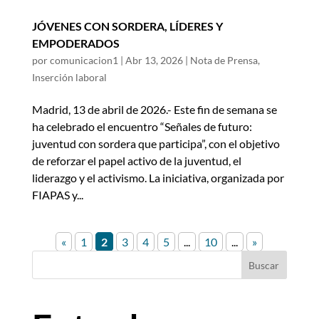
JÓVENES CON SORDERA, LÍDERES Y
EMPODERADOS
por
comunicacion1
|
Abr 13, 2026
|
Nota de Prensa
,
Inserción laboral
Madrid, 13 de abril de 2026.- Este fin de semana se
ha celebrado el encuentro “Señales de futuro:
juventud con sordera que participa”, con el objetivo
de reforzar el papel activo de la juventud, el
liderazgo y el activismo. La iniciativa, organizada por
FIAPAS y...
«
1
2
3
4
5
...
10
...
»
Buscar