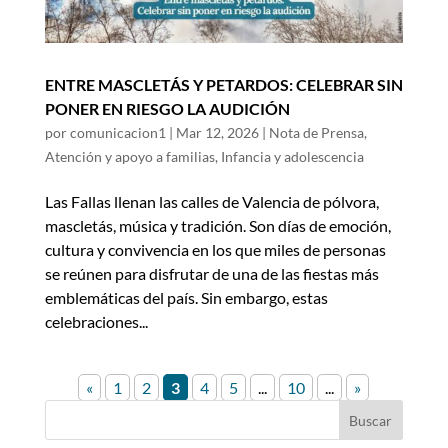
ENTRE MASCLETÁS Y PETARDOS: CELEBRAR SIN
PONER EN RIESGO LA AUDICIÓN
por
comunicacion1
|
Mar 12, 2026
|
Nota de Prensa
,
Atención y apoyo a familias
,
Infancia y adolescencia
Las Fallas llenan las calles de Valencia de pólvora,
mascletás, música y tradición. Son días de emoción,
cultura y convivencia en los que miles de personas
se reúnen para disfrutar de una de las fiestas más
emblemáticas del país. Sin embargo, estas
celebraciones...
«
1
2
3
4
5
...
10
...
»
Buscar