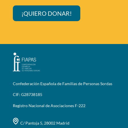
¡QUIERO DONAR!
Confederación Española de Familias de Personas Sordas
CIF: G28738185
Registro Nacional de Asociaciones F-222
C/ Pantoja 5, 28002 Madrid