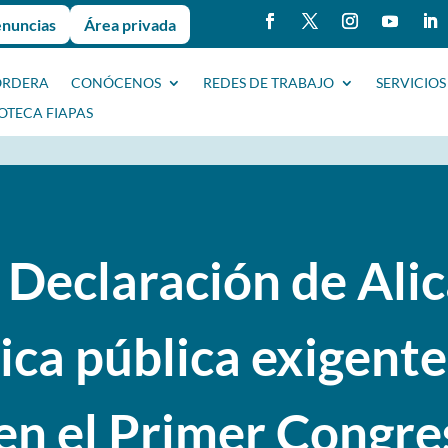
enuncias
Área privada
ORDERA
CONÓCENOS
REDES DE TRABAJO
SERVICIOS
IOTECA FIAPAS
 Declaración de Alic
ica pública exigente
en el Primer Congre