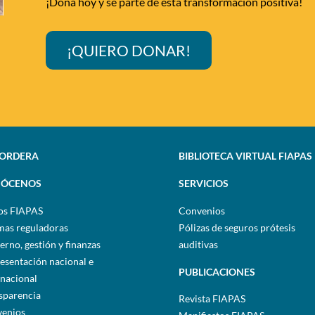
¡Dona hoy y sé parte de esta transformación positiva!
¡QUIERO DONAR!
SORDERA
BIBLIOTECA VIRTUAL FIAPAS
ÓCENOS
SERVICIOS
os FIAPAS
Convenios
as reguladoras
Pólizas de seguros prótesis
erno, gestión y finanzas
auditivas
esentación nacional e
PUBLICACIONES
rnacional
sparencia
Revista FIAPAS
enios