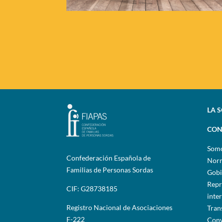
LA 
CON
Som
Confederación Española de
Norm
Familias de Personas Sordas
Gobi
Repr
CIF: G28738185
inte
Registro Nacional de Asociaciones
Tran
F-222
Conv