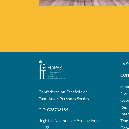
LA 
CON
Som
Confederación Española de
Norm
Familias de Personas Sordas
Gobi
Repr
CIF: G28738185
inte
Registro Nacional de Asociaciones
Tran
F-222
Conv