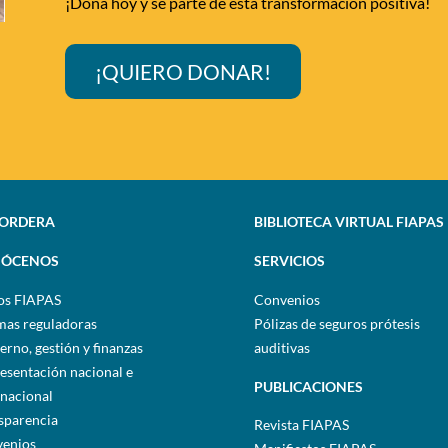
¡Dona hoy y sé parte de esta transformación positiva!
¡QUIERO DONAR!
SORDERA
BIBLIOTECA VIRTUAL FIAPAS
ÓCENOS
SERVICIOS
os FIAPAS
Convenios
as reguladoras
Pólizas de seguros prótesis
erno, gestión y finanzas
auditivas
esentación nacional e
PUBLICACIONES
rnacional
sparencia
Revista FIAPAS
enios