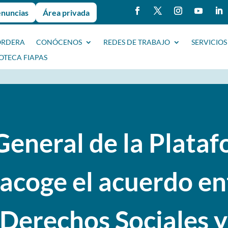
enuncias
Área privada
ORDERA
CONÓCENOS
REDES DE TRABAJO
SERVICIOS
IOTECA FIAPAS
eneral de la Plataf
 acoge el acuerdo en
 Derechos Sociales