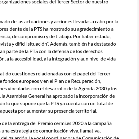
organizaciones sociales del Tercer Sector de nuestro
ado de las actuaciones y acciones llevadas a cabo por la
 presidente de la PTS ha mostrado su agradecimiento a
iencia, de compromiso y de trabajo. Por haber estado,
evista y difícil situación”. Además, también ha destacado
n parte de la PTS con la defensa de los derechos
ón, a la accesibilidad, a la integración y aun nivel de vida
tido cuestiones relacionadas con el papel del Tercer
e fondos europeos y en el Plan de Recuperación,
nes vinculadas con el desarrollo de la Agenda 2030 y los
, la Asamblea General ha aprobado la incorporación de
León lo que supone que la PTS ya cuenta con un total de
 apuesta por aumentar su presencia territorial.
rio de la entrega del Premio cermi.es 2020 a la campaña
 una estrategia de comunicación viva, llamativa,
ga del galardón, la vocal coordinadora de Comunicación de