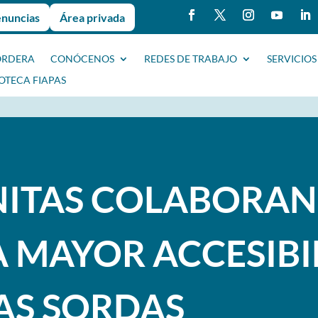
enuncias
Área privada
ORDERA
CONÓCENOS
REDES DE TRABAJO
SERVICIOS
IOTECA FIAPAS
ANITAS COLABORAN
 MAYOR ACCESIBI
AS SORDAS