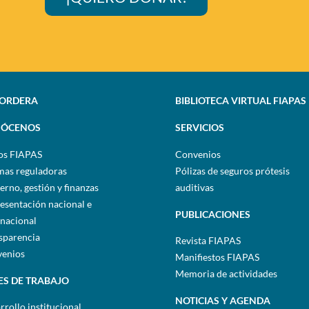
SORDERA
BIBLIOTECA VIRTUAL FIAPAS
ÓCENOS
SERVICIOS
os FIAPAS
Convenios
as reguladoras
Pólizas de seguros prótesis
erno, gestión y finanzas
auditivas
esentación nacional e
PUBLICACIONES
rnacional
sparencia
Revista FIAPAS
enios
Manifiestos FIAPAS
Memoria de actividades
ES DE TRABAJO
NOTICIAS Y AGENDA
rrollo institucional