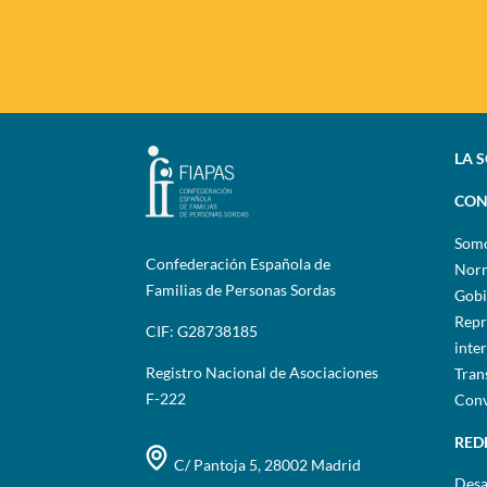
LA 
CON
Som
Confederación Española de
Norm
Familias de Personas Sordas
Gobi
Repr
CIF: G28738185
inte
Registro Nacional de Asociaciones
Tran
F-222
Conv
RED
C/ Pantoja 5, 28002 Madrid
Desa