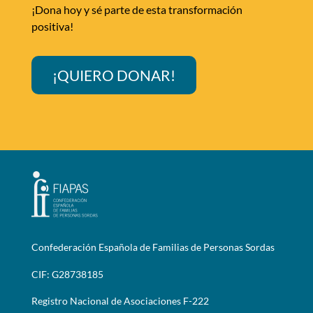
¡Dona hoy y sé parte de esta transformación
positiva!
¡QUIERO DONAR!
Confederación Española de Familias de Personas Sordas
CIF: G28738185
Registro Nacional de Asociaciones F-222