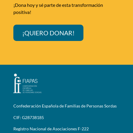
¡Dona hoy y sé parte de esta transformación
positiva!
¡QUIERO DONAR!
Confederación Española de Familias de Personas Sordas
CIF: G28738185
Registro Nacional de Asociaciones F-222