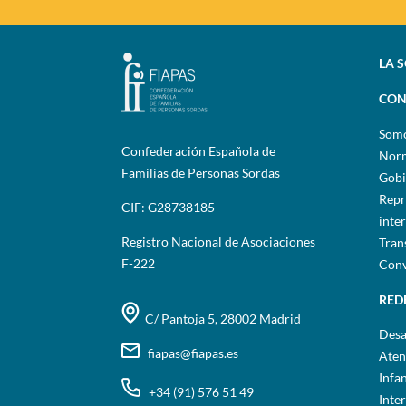
LA 
CON
Som
Confederación Española de
Norm
Familias de Personas Sordas
Gobi
Repr
CIF: G28738185
inte
Registro Nacional de Asociaciones
Tran
F-222
Conv
RED
C/ Pantoja 5, 28002 Madrid
Desa
fiapas@fiapas.es
Aten
Infa
+34 (91) 576 51 49
Inte