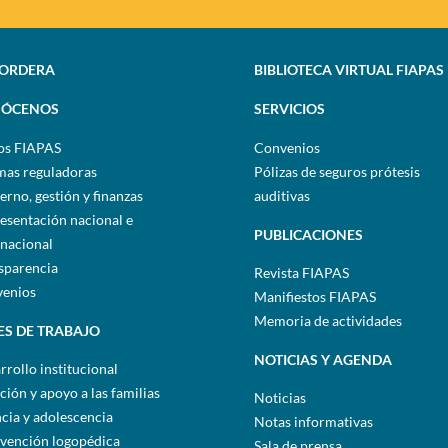
SORDERA
BIBLIOTECA VIRTUAL FIAPAS
ÓCENOS
SERVICIOS
os FIAPAS
Convenios
as reguladoras
Pólizas de seguros prótesis
erno, gestión y finanzas
auditivas
esentación nacional e
PUBLICACIONES
rnacional
sparencia
Revista FIAPAS
enios
Manifiestos FIAPAS
Memoria de actividades
ES DE TRABAJO
NOTICIAS Y AGENDA
rrollo institucional
ción y apoyo a las familias
Noticias
ncia y adolescencia
Notas informativas
rvención logopédica
Sala de prensa