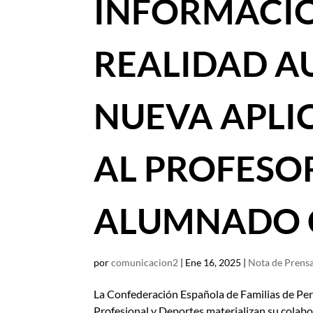
INFORMACIÓ
REALIDAD A
NUEVA APLI
AL PROFESO
ALUMNADO 
por
comunicacion2
|
Ene 16, 2025
|
Nota de Prens
La Confederación Española de Familias de Pe
Profesional y Deportes materializan su colabo