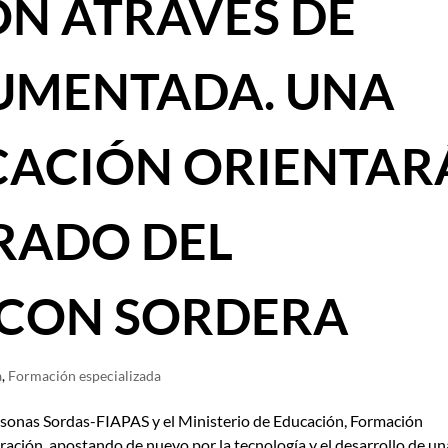
N ATRAVÉS DE
UMENTADA. UNA
CACIÓN ORIENTAR
RADO DEL
CON SORDERA
a
,
Formación especializada
rsonas Sordas-FIAPAS y el Ministerio de Educación, Formación
ración, apostando de nuevo por la tecnología y el desarrollo de un