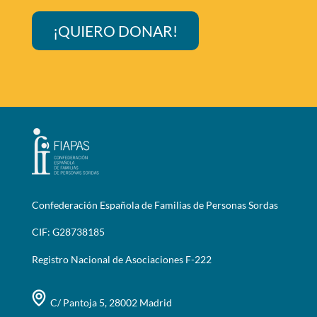
¡QUIERO DONAR!
Confederación Española de Familias de Personas Sordas
CIF: G28738185
Registro Nacional de Asociaciones F-222
C/ Pantoja 5, 28002 Madrid