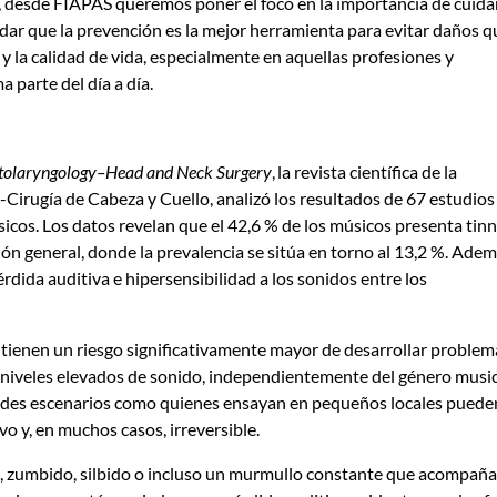
, desde FIAPAS queremos poner el foco en la importancia de cuidar
cordar que la prevención es la mejor herramienta para evitar daños 
 y la calidad de vida, especialmente en aquellas profesiones y
a parte del día a día.
tolaryngology–Head and Neck Surgery
, la revista científica de la
Cirugía de Cabeza y Cuello, analizó los resultados de 67 estudios
icos. Los datos revelan que el 42,6 % de los músicos presenta tinn
ación general, donde la prevalencia se sitúa en torno al 13,2 %. Adem
rdida auditiva e hipersensibilidad a los sonidos entre los
 tienen un riesgo significativamente mayor de desarrollar problem
a niveles elevados de sonido, independientemente del género musi
andes escenarios como quienes ensayan en pequeños locales puede
o y, en muchos casos, irreversible.
o, zumbido, silbido o incluso un murmullo constante que acompaña 