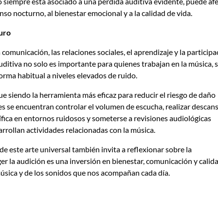
 siempre está asociado a una pérdida auditiva evidente, puede af
nso nocturno, al bienestar emocional y a la calidad de vida.
turo
comunicación, las relaciones sociales, el aprendizaje y la participa
d auditiva no solo es importante para quienes trabajan en la música, 
rma habitual a niveles elevados de ruido.
ue siendo la herramienta más eficaz para reducir el riesgo de daño
es se encuentran controlar el volumen de escucha, realizar descan
cífica en entornos ruidosos y someterse a revisiones audiológicas
rrollan actividades relacionadas con la música.
de este arte universal también invita a reflexionar sobre la
ger la audición es una inversión en bienestar, comunicación y calid
música y de los sonidos que nos acompañan cada día.