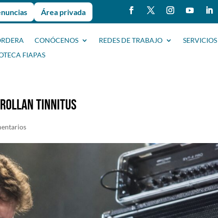
enuncias
Área privada
ORDERA
CONÓCENOS
REDES DE TRABAJO
SERVICIOS
IOTECA FIAPAS
RROLLAN TINNITUS
entarios