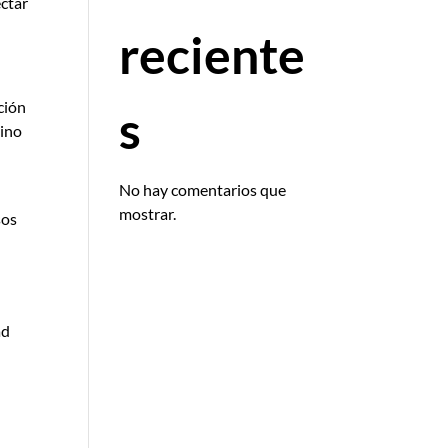
ectar
reciente
ción
s
sino
No hay comentarios que
mostrar.
sos
ad