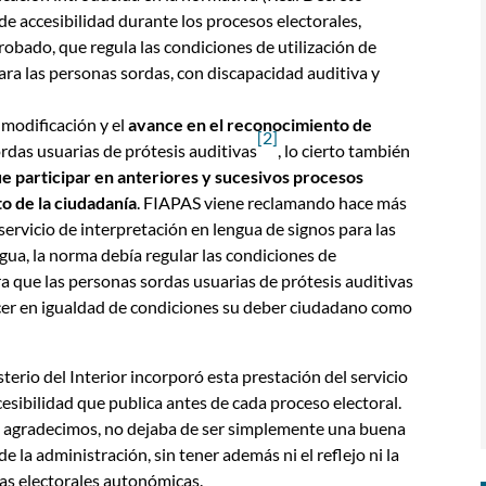
e accesibilidad durante los procesos electorales,
robado, que regula las condiciones de utilización de
ara las personas sordas, con discapacidad auditiva y
modificación y el
avance en el reconocimiento de
[2]
rdas usuarias de prótesis auditivas
, lo cierto también
ue participar en anteriores y sucesivos procesos
to de la ciudadanía
. FIAPAS viene reclamando hace más
servicio de interpretación en lengua de signos para las
gua, la norma debía regular las condiciones de
ra que las personas sordas usuarias de prótesis auditivas
cer en igualdad de condiciones su deber ciudadano como
erio del Interior incorporó esta prestación del servicio
esibilidad que publica antes de cada proceso electoral.
S agradecimos, no dejaba de ser simplemente una buena
e la administración, sin tener además ni el reflejo ni la
as electorales autonómicas.