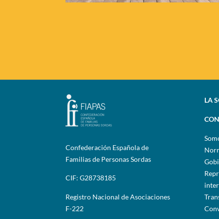
LA 
CON
Som
Confederación Española de
Norm
Familias de Personas Sordas
Gobi
Repr
CIF: G28738185
inte
Registro Nacional de Asociaciones
Tran
F-222
Conv