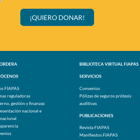
¡QUIERO DONAR!
SORDERA
BIBLIOTECA VIRTUAL FIAPAS
ÓCENOS
SERVICIOS
os FIAPAS
Convenios
as reguladoras
Pólizas de seguros prótesis
erno, gestión y finanzas
auditivas
esentación nacional e
PUBLICACIONES
rnacional
sparencia
Revista FIAPAS
enios
Manifiestos FIAPAS