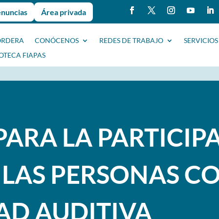
enuncias
Área privada
ORDERA
CONÓCENOS
REDES DE TRABAJO
SERVICIOS
IOTECA FIAPAS
PARA LA PARTICIP
E LAS PERSONAS C
AD AUDITIVA