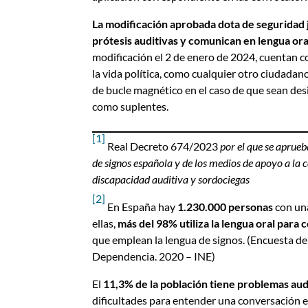
La modificación aprobada dota de seguridad j
prótesis auditivas y comunican en lengua ora
modificación el 2 de enero de 2024, cuentan c
la vida política, como cualquier otro ciudada
de bucle magnético en el caso de que sean des
como suplentes.
[1]
Real Decreto 674/2023
por el que se aprueb
de signos española y de los medios de apoyo a la 
discapacidad auditiva y sordociegas
[2]
En España hay
1.230.000 personas
con una
ellas,
más del 98%
utiliza la lengua oral para
que emplean la lengua de signos. (Encuesta d
Dependencia. 2020 – INE)
El
11,3% de la población tiene problemas aud
dificultades para entender una conversación 