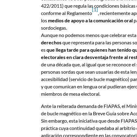
422/2011) que regula las condiciones básicas d
[1]
conforme al Reglamento
, recientemente ap
los
medios de apoyo a la comunicación oral
p
sordociegas.
Aunque no podemos menos que celebrar esta 
derechos
que representa para las personas so
es
que llega tarde para quienes han tenido q
electorales en clara desventaja frente al res
de una década que, al igual que se reconoce el 
personas sordas que sean usuarias de esta len
accesibilidad (servicio de bucle magnético) pa
y que comunican en lengua oral pudieran ejer
miembros de mesa electoral.
Ante la reiterada demanda de FIAPAS, el Minist
de bucle magnético en la Breve Guía sobre Acc
Sin embargo, esta iniciativa que desde FIAPA
práctica cuya continuidad quedaba al arbitrio d
aplicación correspondiente en las convocatori