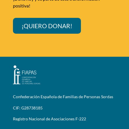
positiva!
¡QUIERO DONAR!
Confederación Española de Familias de Personas Sordas
CIF: G28738185
Registro Nacional de Asociaciones F-222