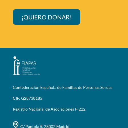
¡QUIERO DONAR!
Confederación Española de Familias de Personas Sordas
CIF: G28738185
Registro Nacional de Asociaciones F-222
C/ Pantoja 5, 28002 Madrid