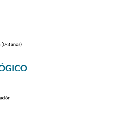
 (0-3 años)
GÓGICO
zación