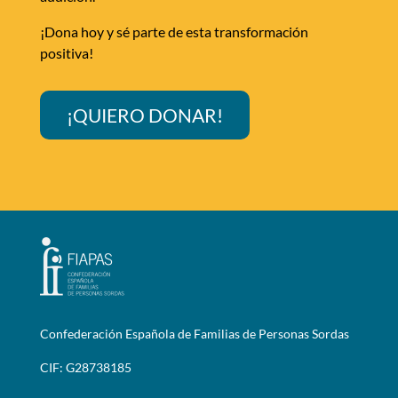
¡Dona hoy y sé parte de esta transformación
positiva!
¡QUIERO DONAR!
Confederación Española de Familias de Personas Sordas
CIF: G28738185