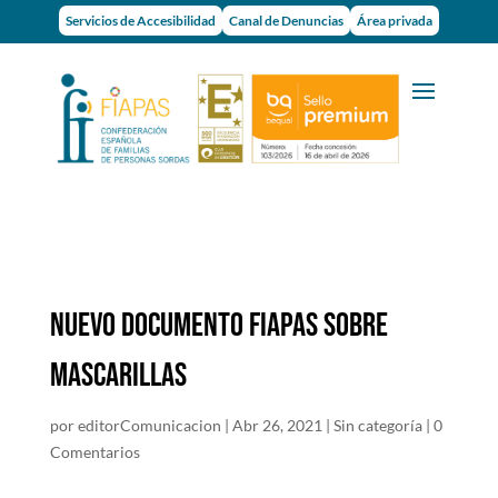
Servicios de Accesibilidad
Canal de Denuncias
Área privada
Nuevo documento FIAPAS sobre
mascarillas
por
editorComunicacion
|
Abr 26, 2021
|
Sin categoría
|
0
Comentarios