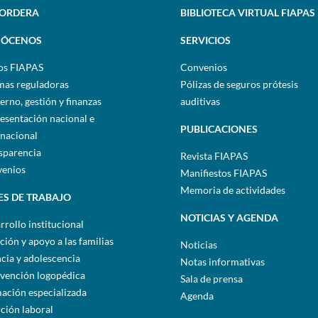
SORDERA
BIBLIOTECA VIRTUAL FIAPAS
ÓCENOS
SERVICIOS
os FIAPAS
Convenios
as reguladoras
Pólizas de seguros prótesis
erno, gestión y finanzas
auditivas
esentación nacional e
PUBLICACIONES
rnacional
sparencia
Revista FIAPAS
enios
Manifiestos FIAPAS
Memoria de actividades
ES DE TRABAJO
NOTICIAS Y AGENDA
rrollo institucional
ción y apoyo a las familias
Noticias
ncia y adolescencia
Notas informativas
rvención logopédica
Sala de prensa
ación especializada
Agenda
rción laboral