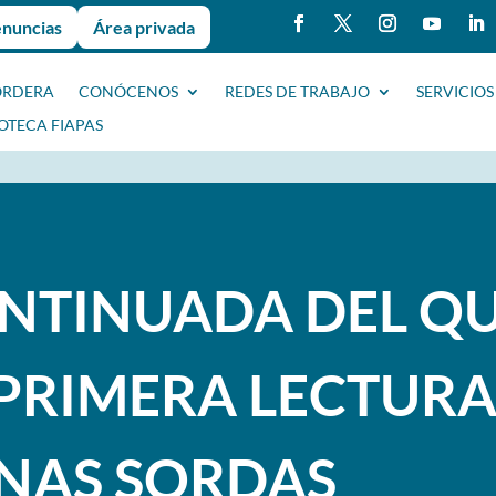
enuncias
Área privada
ORDERA
CONÓCENOS
REDES DE TRABAJO
SERVICIOS
IOTECA FIAPAS
NTINUADA DEL QUI
 PRIMERA LECTURA
NAS SORDAS