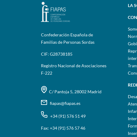
LA 
CON
Som
Confederación Española de
Norm
Familias de Personas Sordas
Gobi
Repr
CIF: G28738185
inte
Registro Nacional de Asociaciones
Tran
F-222
Conv
RED
C/ Pantoja 5, 28002 Madrid
Desa
fiapas@fiapas.es
Aten
Infa
+34 (91) 576 51 49
Inte
Form
Fax: +34 (91) 576 57 46
Inse