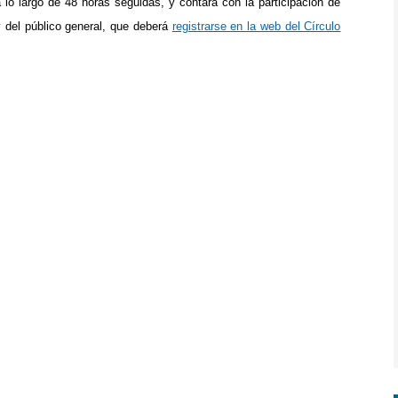
a lo largo de 48 horas seguidas, y contará con la participación de
y del público general, que deberá
registrarse en la web del Círculo