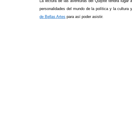
La lectura de las aventuras del Quijote tendrá lugar 
personalidades del mundo de la política y la cultura 
de Bellas Artes
para así poder asistir.