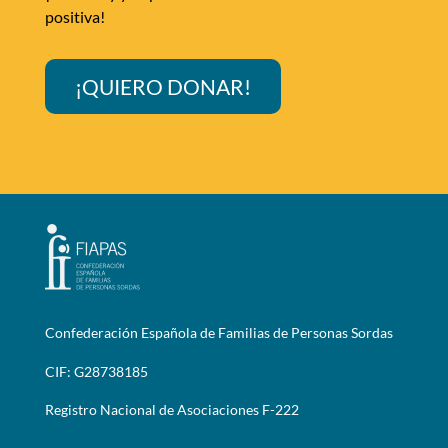
positiva!
¡QUIERO DONAR!
Confederación Española de Familias de Personas Sordas
CIF: G28738185
Registro Nacional de Asociaciones F-222