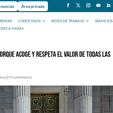
enuncias
Área privada
ORDERA
CONÓCENOS
REDES DE TRABAJO
SERVICIOS
IOTECA FIAPAS
rque acoge y respeta el valor de todas las
oría
|
0 Comentarios