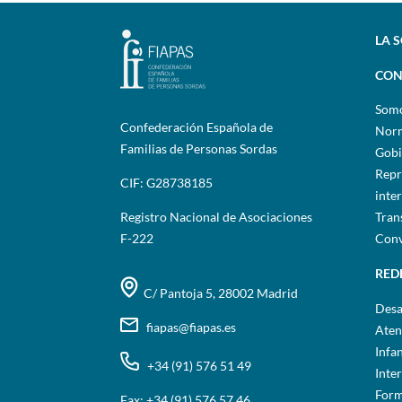
LA 
CON
Som
Confederación Española de
Norm
Familias de Personas Sordas
Gobi
Repr
CIF: G28738185
inte
Registro Nacional de Asociaciones
Tran
F-222
Conv
RED
C/ Pantoja 5, 28002 Madrid
Desa
fiapas@fiapas.es
Aten
Infa
+34 (91) 576 51 49
Inte
Form
Fax: +34 (91) 576 57 46