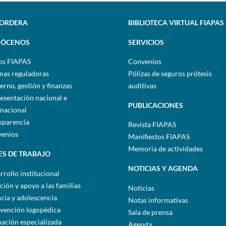
SORDERA
BIBLIOTECA VIRTUAL FIAPAS
ÓCENOS
SERVICIOS
os FIAPAS
Convenios
as reguladoras
Pólizas de seguros prótesis
erno, gestión y finanzas
auditivas
esentación nacional e
PUBLICACIONES
rnacional
sparencia
Revista FIAPAS
enios
Manifiestos FIAPAS
Memoria de actividades
ES DE TRABAJO
NOTICIAS Y AGENDA
rrollo institucional
ción y apoyo a las familias
Noticias
ncia y adolescencia
Notas informativas
rvención logopédica
Sala de prensa
ación especializada
Agenda