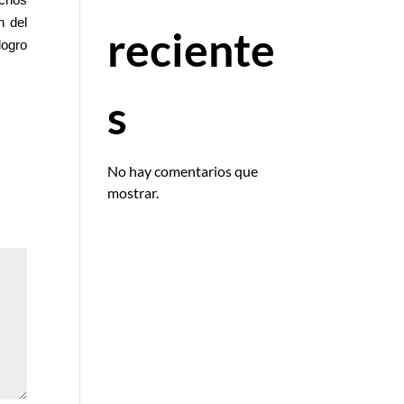
echos
n del
reciente
logro
s
No hay comentarios que
mostrar.