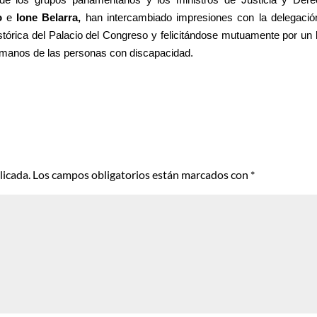
 de los grupos parlamentarios y los ministros de Justicia y Der
o
e
Ione Belarra,
han intercambiado impresiones con la delegació
tórica del Palacio del Congreso y felicitándose mutuamente por un 
umanos de las personas con discapacidad.
licada.
Los campos obligatorios están marcados con
*