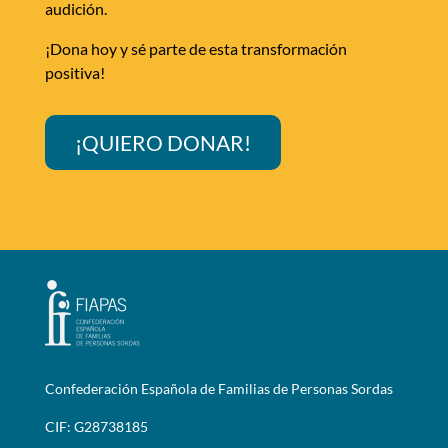
audición.
¡Dona hoy y sé parte de esta transformación
positiva!
¡QUIERO DONAR!
Confederación Española de Familias de Personas Sordas
CIF: G28738185