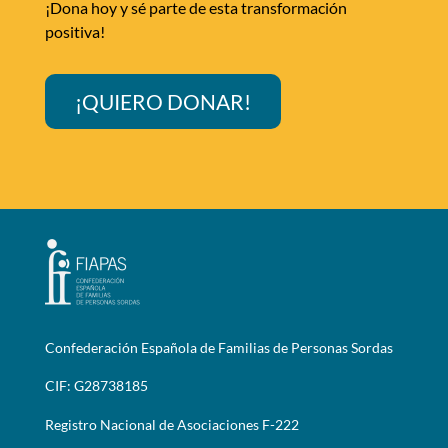
¡Dona hoy y sé parte de esta transformación
positiva!
¡QUIERO DONAR!
Confederación Española de Familias de Personas Sordas
CIF: G28738185
Registro Nacional de Asociaciones F-222