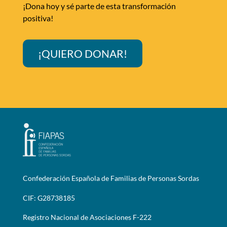
¡Dona hoy y sé parte de esta transformación
positiva!
¡QUIERO DONAR!
Confederación Española de Familias de Personas Sordas
CIF: G28738185
Registro Nacional de Asociaciones F-222