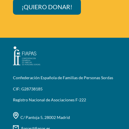
¡QUIERO DONAR!
Confederación Española de Familias de Personas Sordas
CIF: G28738185
Registro Nacional de Asociaciones F-222
C/ Pantoja 5, 28002 Madrid
fiapas@fiapas.es