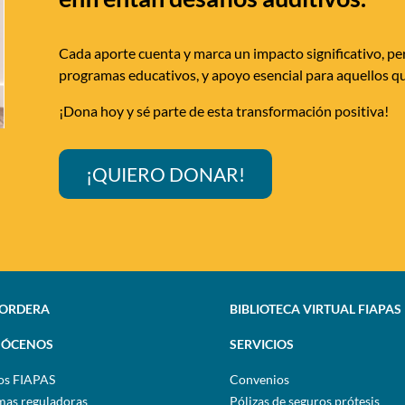
Cada aporte cuenta y marca un impacto significativo, per
programas educativos, y apoyo esencial para aquellos qu
¡Dona hoy y sé parte de esta transformación positiva!
¡QUIERO DONAR!
SORDERA
BIBLIOTECA VIRTUAL FIAPAS
ÓCENOS
SERVICIOS
os FIAPAS
Convenios
as reguladoras
Pólizas de seguros prótesis