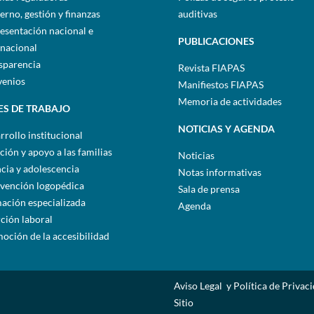
erno, gestión y finanzas
auditivas
esentación nacional e
PUBLICACIONES
rnacional
sparencia
Revista FIAPAS
enios
Manifiestos FIAPAS
Memoria de actividades
ES DE TRABAJO
NOTICIAS Y AGENDA
rrollo institucional
ción y apoyo a las familias
Noticias
ncia y adolescencia
Notas informativas
rvención logopédica
Sala de prensa
ación especializada
Agenda
rción laboral
oción de la accesibilidad
Aviso Legal y Política de Privac
Sitio