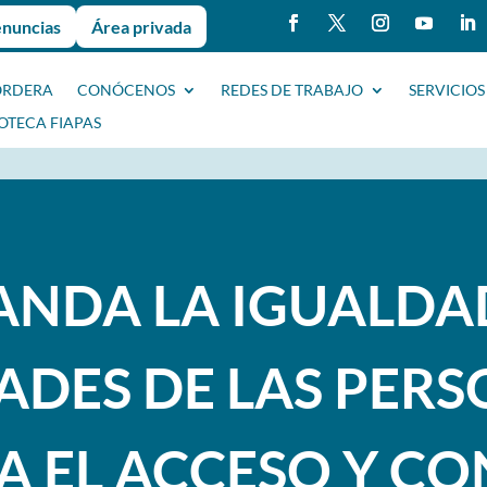
enuncias
Área privada
ORDERA
CONÓCENOS
REDES DE TRABAJO
SERVICIOS
IOTECA FIAPAS
ANDA LA IGUALDA
DES DE LAS PER
A EL ACCESO Y C