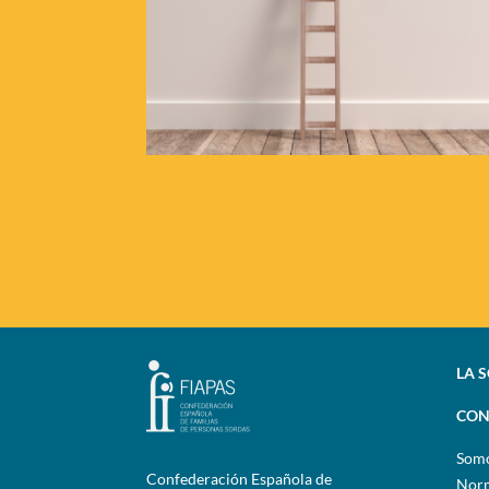
LA 
CON
Som
Confederación Española de
Norm