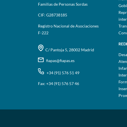
Familias de Personas Sordas
Gobi
Repr
CIF: G28738185
inte
Registro Nacional de Asociaciones
Tran
F-222
Conv
RED
C/ Pantoja 5, 28002 Madrid
Desa
fiapas@fiapas.es
Aten
Infa
+34 (91) 576 51 49
Inte
Form
Fax: +34 (91) 576 57 46
Inse
Prom