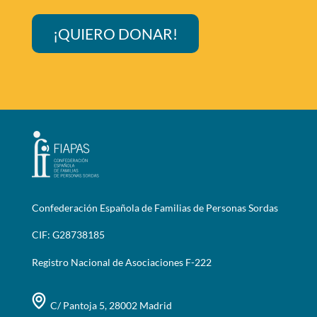
¡QUIERO DONAR!
Confederación Española de Familias de Personas Sordas
CIF: G28738185
Registro Nacional de Asociaciones F-222
C/ Pantoja 5, 28002 Madrid