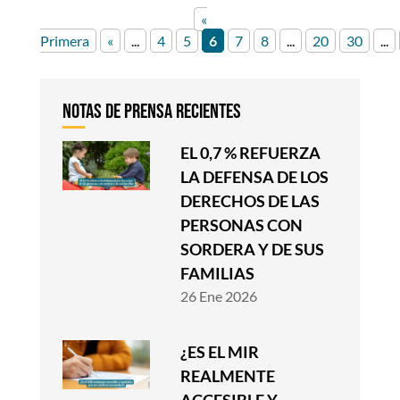
«
Primera
«
...
4
5
6
7
8
...
20
30
...
EL 0,7 % REFUERZA
LA DEFENSA DE LOS
DERECHOS DE LAS
PERSONAS CON
SORDERA Y DE SUS
FAMILIAS
26 Ene 2026
¿ES EL MIR
REALMENTE