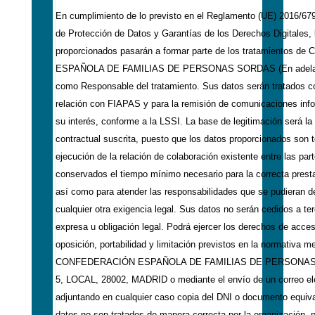
En cumplimiento de lo previsto en el Reglamento (UE) 2016/679
de Protección de Datos y Garantías de los Derechos Digitales,
proporcionados pasarán a formar parte de los tratamientos
ESPAÑOLA DE FAMILIAS DE PERSONAS SORDAS (En adelante
como Responsable del tratamiento. Sus datos serán tratados con
relación con FIAPAS y para la remisión de comunicaciones inf
su interés, conforme a la LSSI. La base de legitimación será la 
contractual suscrita, puesto que los datos proporcionados son 
ejecución de la relación de colaboración existente entre las par
conservados el tiempo mínimo necesario para la correcta prestac
así como para atender las responsabilidades que se pudieran d
cualquier otra exigencia legal. Sus datos no serán cedidos a ter
expresa u obligación legal. Podrá ejercer los derechos de acceso
oposición, portabilidad y limitación previstos en la normativa me
CONFEDERACIÓN ESPAÑOLA DE FAMILIAS DE PERSONAS
5, LOCAL, 28002, MADRID o mediante el envío de un correo el
adjuntando en cualquier caso copia del DNI o documento equiva
datos no son tratados de manera correcta por la organización, p