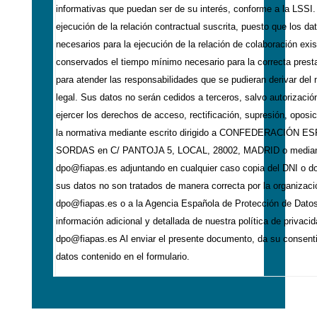
informativas que puedan ser de su interés, conforme a la LSSI.
ejecución de la relación contractual suscrita, puesto que los d
necesarios para la ejecución de la relación de colaboración exis
conservados el tiempo mínimo necesario para la correcta presta
para atender las responsabilidades que se pudieran derivar del 
legal. Sus datos no serán cedidos a terceros, salvo autorizació
ejercer los derechos de acceso, rectificación, supresión, oposici
la normativa mediante escrito dirigido a CONFEDERACIÓ
SORDAS en C/ PANTOJA 5, LOCAL, 28002, MADRID o mediante e
dpo@fiapas.es adjuntando en cualquier caso copia del DNI o d
sus datos no son tratados de manera correcta por la organizaci
dpo@fiapas.es o a la Agencia Española de Protección de Dato
información adicional y detallada de nuestra política de privaci
dpo@fiapas.es Al enviar el presente documento, da su consenti
datos contenido en el formulario.