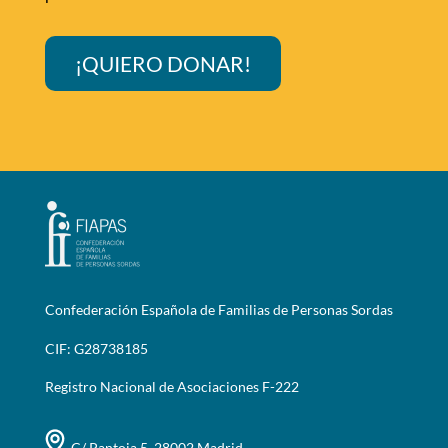
¡QUIERO DONAR!
Confederación Española de Familias de Personas Sordas
CIF: G28738185
Registro Nacional de Asociaciones F-222
C/ Pantoja 5, 28002 Madrid