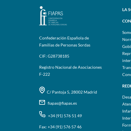
LA 
CON
Som
Confederación Española de
Norm
Familias de Personas Sordas
Gobi
Repr
CIF: G28738185
inte
Registro Nacional de Asociaciones
Tran
F-222
Conv
RED
C/ Pantoja 5, 28002 Madrid
Desa
fiapas@fiapas.es
Aten
Infa
+34 (91) 576 51 49
Inte
Form
Fax: +34 (91) 576 57 46