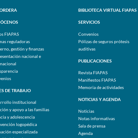
SORDERA
BIBLIOTECA VIRTUAL FIAPAS
ÓCENOS
SERVICIOS
os FIAPAS
Convenios
as reguladoras
Pólizas de seguros prótesis
erno, gestión y finanzas
auditivas
esentación nacional e
PUBLICACIONES
rnacional
sparencia
Revista FIAPAS
enios
Manifiestos FIAPAS
Memoria de actividades
ES DE TRABAJO
NOTICIAS Y AGENDA
rrollo institucional
ción y apoyo a las familias
Noticias
ncia y adolescencia
Notas informativas
rvención logopédica
Sala de prensa
ación especializada
Agenda