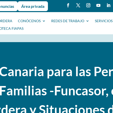
enuncias
Área privada
ORDERA
CONÓCENOS
REDES DE TRABAJO
SERVICIOS
IOTECA FIAPAS
Canaria para las Pe
Familias -Funcasor, 
dera y Situaciones 