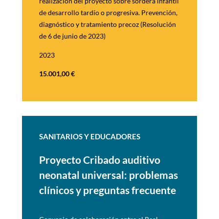
realización del proyecto sobre sordera infantil
de
desarrollo tardío o progresiva. Prevención,
diagnóstico y tratamiento precoz (Resolución
de 6
de junio de 2023)
2023
15.001,00 €
SANITARIOS Y EDUCADORES
Proyecto Cribado auditivo
neonatal universal: problemas
clínicos y preguntas frecuente