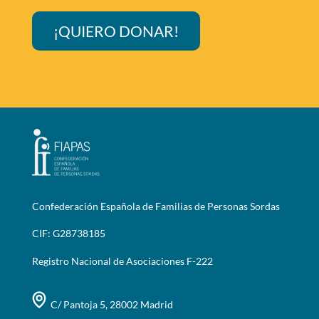
¡QUIERO DONAR!
Confederación Española de Familias de Personas Sordas
CIF: G28738185
Registro Nacional de Asociaciones F-222
C/ Pantoja 5, 28002 Madrid