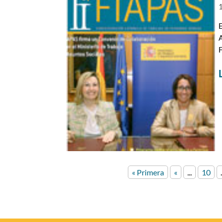
1
E
A
F
« Primera
«
...
10
.