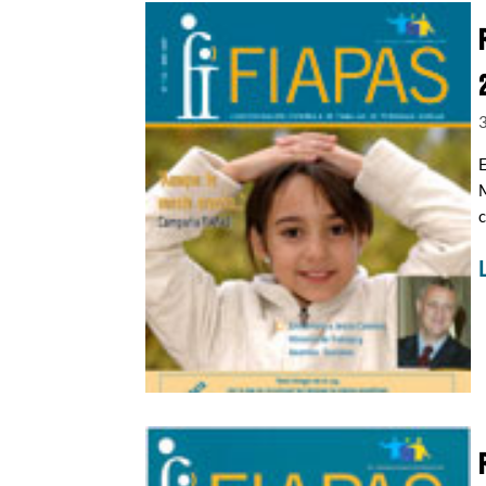
E
M
c