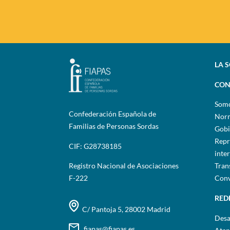
LA 
CON
Som
Confederación Española de
Norm
Familias de Personas Sordas
Gobi
Repr
CIF: G28738185
inte
Registro Nacional de Asociaciones
Tran
F-222
Conv
RED
C/ Pantoja 5, 28002 Madrid
Desa
fiapas@fiapas.es