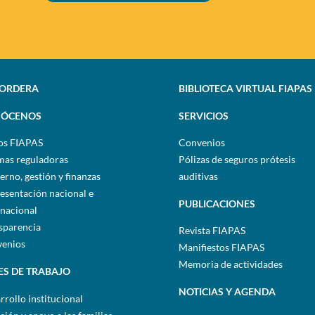
SORDERA
BIBLIOTECA VIRTUAL FIAPAS
ÓCENOS
SERVICIOS
os FIAPAS
Convenios
as reguladoras
Pólizas de seguros prótesis
erno, gestión y finanzas
auditivas
esentación nacional e
PUBLICACIONES
rnacional
sparencia
Revista FIAPAS
enios
Manifiestos FIAPAS
Memoria de actividades
ES DE TRABAJO
NOTICIAS Y AGENDA
rrollo institucional