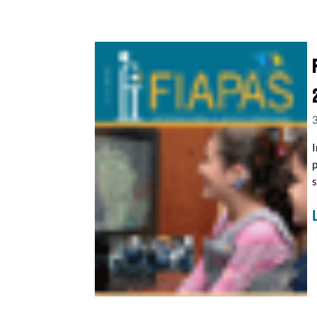
I
p
s