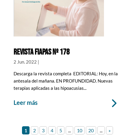
REVISTA FIAPAS nº 178
2 Jun. 2022
|
Descarga la revista completa EDITORIAL: Hoy, en la
antesala del mañana. EN PROFUNDIDAD. Nuevas
terapias aplicadas a las hipoacusias...
leer más
1
2
3
4
5
...
10
20
...
»