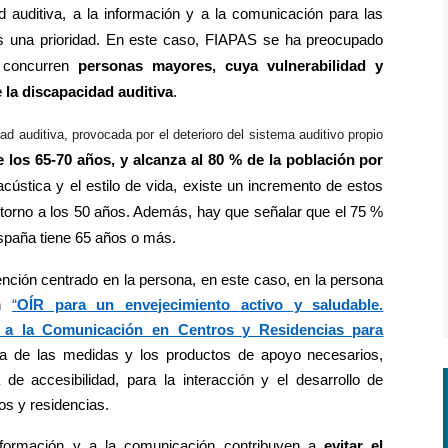
ad auditiva, a la información y a la comunicación para las
es una prioridad. En este caso, FIAPAS se ha preocupado
e concurren
personas mayores, cuya vulnerabilidad y
 la discapacidad auditiva
.
ad auditiva, provocada por el deterioro del sistema auditivo propio
e los 65-70 años, y alcanza al 80 % de la población por
cústica y el estilo de vida, existe un incremento de estos
 torno a los 50 años. Además, hay que señalar que el 75 %
spaña tiene 65 años o más.
nción centrado en la persona, en este caso, en la persona
ón
“
OÍR para un envejecimiento activo y saludable.
 y a la Comunicación en Centros y Residencias para
a de las medidas y los productos de apoyo necesarios,
 de accesibilidad, para la interacción y el desarrollo de
os y residencias.
información y a la comunicación contribuyen a
evitar el