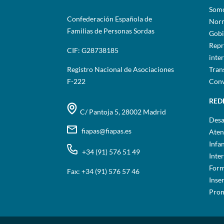
Som
Confederación Española de
Norm
Familias de Personas Sordas
Gobi
Repr
CIF: G28738185
inte
Registro Nacional de Asociaciones
Tran
F-222
Conv
RED
C/ Pantoja 5, 28002 Madrid
Desa
fiapas@fiapas.es
Aten
Infa
+34 (91) 576 51 49
Inte
Form
Fax: +34 (91) 576 57 46
Inse
Prom