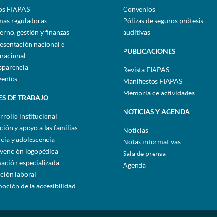
os FIAPAS
Convenios
as reguladoras
Pólizas de seguros prótesis
erno, gestión y finanzas
auditivas
esentación nacional e
PUBLICACIONES
rnacional
sparencia
Revista FIAPAS
enios
Manifiestos FIAPAS
Memoria de actividades
ES DE TRABAJO
NOTICIAS Y AGENDA
rrollo institucional
ción y apoyo a las familias
Noticias
ncia y adolescencia
Notas informativas
rvención logopédica
Sala de prensa
ación especializada
Agenda
rción laboral
oción de la accesibilidad