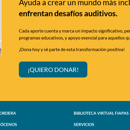
Ayuda a crear un mundo más inc
enfrentan desafíos auditivos.
Cada aporte cuenta y marca un impacto significativo, per
programas educativos, y apoyo esencial para aquellos qu
¡Dona hoy y sé parte de esta transformación positiva!
¡QUIERO DONAR!
SORDERA
BIBLIOTECA VIRTUAL FIAPAS
ÓCENOS
SERVICIOS