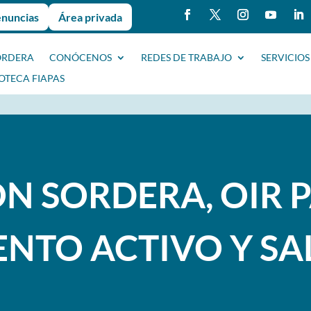
enuncias
Área privada
ORDERA
CONÓCENOS
REDES DE TRABAJO
SERVICIOS
IOTECA FIAPAS
N SORDERA, OIR 
ENTO ACTIVO Y S