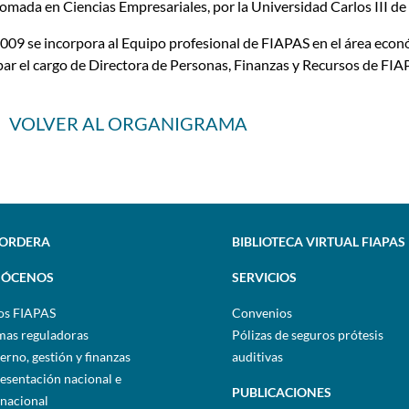
omada en Ciencias Empresariales, por la Universidad Carlos III de
009 se incorpora al Equipo profesional de FIAPAS en el área econó
ar el cargo de Directora de Personas, Finanzas y Recursos de FIA
VOLVER AL ORGANIGRAMA
SORDERA
BIBLIOTECA VIRTUAL FIAPAS
ÓCENOS
SERVICIOS
os FIAPAS
Convenios
as reguladoras
Pólizas de seguros prótesis
erno, gestión y finanzas
auditivas
esentación nacional e
PUBLICACIONES
rnacional