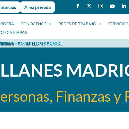
enuncias
Área privada
ORDERA
CONÓCENOS
REDES DE TRABAJO
SERVICIOS
IOTECA FIAPAS
NIGRAMA
> MAR MATELLANES MADRIGAL
LLANES MADRI
Personas, Finanzas y