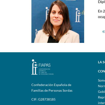
Dipl
En 2
ocup
LA 
CON
Som
Confederación Española de
Norm
Familias de Personas Sordas
Gobi
Repr
CIF: G28738185
inte