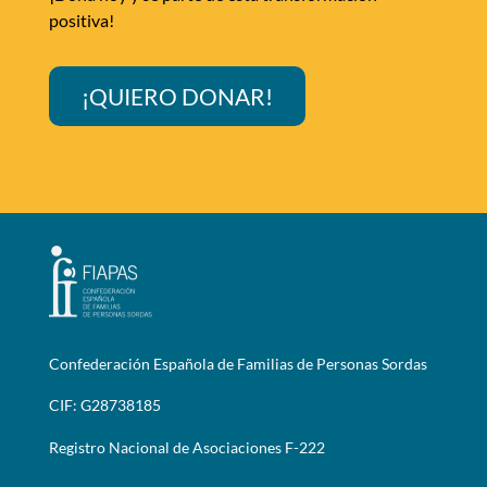
positiva!
¡QUIERO DONAR!
Confederación Española de Familias de Personas Sordas
CIF: G28738185
Registro Nacional de Asociaciones F-222